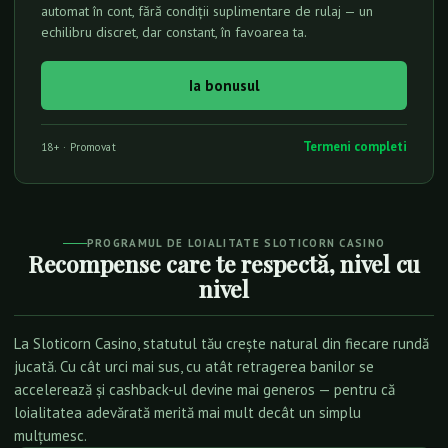
automat în cont, fără condiții suplimentare de rulaj — un
echilibru discret, dar constant, în favoarea ta.
Ia bonusul
Termeni completi
18+ · Promovat
PROGRAMUL DE LOIALITATE SLOTICORN CASINO
Recompense care te respectă, nivel cu
nivel
La Sloticorn Casino, statutul tău crește natural din fiecare rundă
jucată. Cu cât urci mai sus, cu atât retragerea banilor se
accelerează și cashback-ul devine mai generos — pentru că
loialitatea adevărată merită mai mult decât un simplu
mulțumesc.