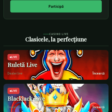
Participă
CASINO LIVE
Clasicele, la perfecțiune
LIVE
Ruletă Live
Dealer live
Încearcă
LIVE
Blackjack Live
Dealer live
Încearcă