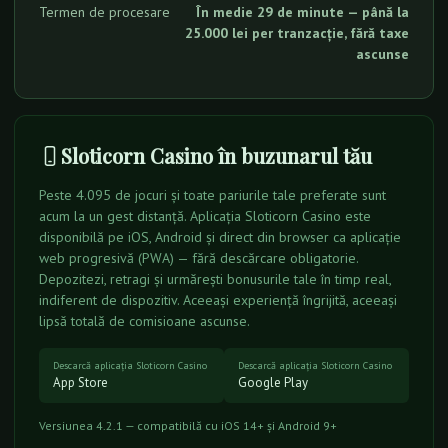
Termen de procesare
În medie 29 de minute — până la
25.000 lei per tranzacție, fără taxe
ascunse
Sloticorn Casino în buzunarul tău
Peste 4.095 de jocuri și toate pariurile tale preferate sunt
acum la un gest distanță. Aplicația Sloticorn Casino este
disponibilă pe iOS, Android și direct din browser ca aplicație
web progresivă (PWA) — fără descărcare obligatorie.
Depozitezi, retragi și urmărești bonusurile tale în timp real,
indiferent de dispozitiv. Aceeași experiență îngrijită, aceeași
lipsă totală de comisioane ascunse.
Descarcă aplicația Sloticorn Casino
Descarcă aplicația Sloticorn Casino
App Store
Google Play
Versiunea 4.2.1 — compatibilă cu iOS 14+ și Android 9+