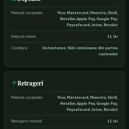
Metode acceptate
Visa, Mastercard, Maestro, Skrill,
Neteller, Apple Pay, Google Pay,
Paysafecard, Jeton, Revolut
Depozit minim
11 lei
Creditare
Instantanee, fără comisioane din partea
cazinoului
Retrageri
Metode acceptate
Visa, Mastercard, Maestro, Skrill,
Neteller, Apple Pay, Google Pay,
Paysafecard, Jeton, Revolut
Retragere minimă
11 lei