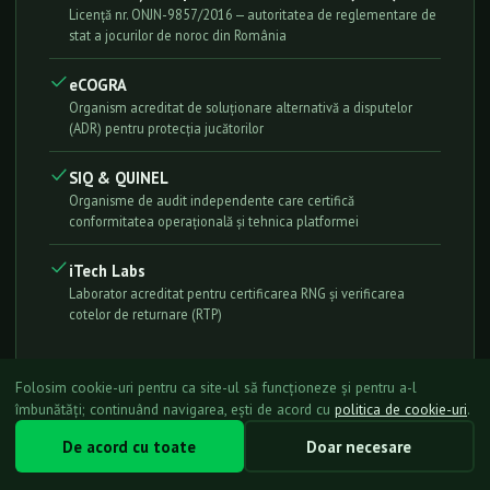
Licență nr. ONJN-9857/2016 — autoritatea de reglementare de
stat a jocurilor de noroc din România
eCOGRA
Organism acreditat de soluționare alternativă a disputelor
(ADR) pentru protecția jucătorilor
SIQ & QUINEL
Organisme de audit independente care certifică
conformitatea operațională și tehnica platformei
iTech Labs
Laborator acreditat pentru certificarea RNG și verificarea
cotelor de returnare (RTP)
Folosim cookie-uri pentru ca site-ul să funcționeze și pentru a-l
îmbunătăți; continuând navigarea, ești de acord cu
politica de cookie-uri
.
RECUNOAȘTERE DIN INDUSTRIE
De acord cu toate
Doar necesare
Apreciat de jucători, confirmat de
experți