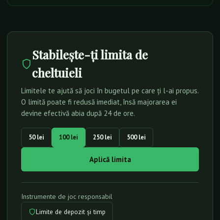
Stabilește-ți limita de
cheltuieli
Limitele te ajută să joci în bugetul pe care ți l-ai propus.
O limită poate fi redusă imediat, însă majorarea ei
devine efectivă abia după 24 de ore.
50 lei
100 lei
250 lei
500 lei
Aplică limita
Instrumente de joc responsabil
Limite de depozit și timp