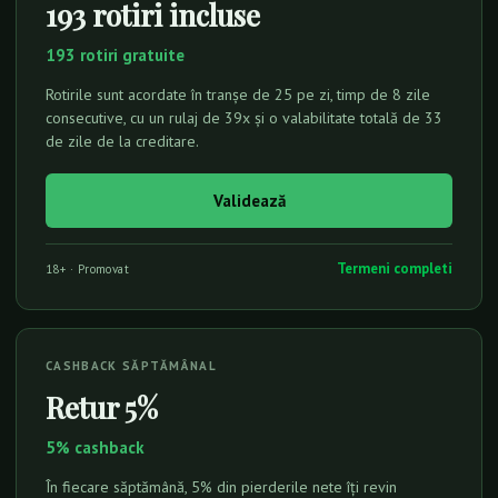
193 rotiri incluse
193 rotiri gratuite
Rotirile sunt acordate în tranșe de 25 pe zi, timp de 8 zile
consecutive, cu un rulaj de 39x și o valabilitate totală de 33
de zile de la creditare.
Validează
Termeni completi
18+ · Promovat
CASHBACK SĂPTĂMÂNAL
Retur 5%
5% cashback
În fiecare săptămână, 5% din pierderile nete îți revin