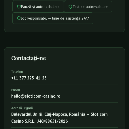
Pauză și autoexcludere
Test de autoevaluare
Joc Responsabil — linie de asistență 24/7
Contactați-ne
Telefon
+11 377 525-41-53
Email
hello@sloticorn-casino.ro
Adresă legală
Bulevardul Unirii, Cluj-Napoca, România — Sloticorn
Casino S.R.L., J40/88651/2016