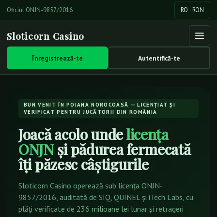
Oficiul ONJN-9857/2016
RO · RON
Sloticorn Casino
Înregistrează-te
Autentifică-te
BUN VENIT ÎN POIANA NOROCOASĂ — LICENȚIAT ȘI
VERIFICAT PENTRU JUCĂTORII DIN ROMÂNIA
Joacă acolo unde
licența
ONJN
și pădurea fermecată
îți păzesc câștigurile
Sloticorn Casino operează sub licența ONJN-
9857/2016, auditată de SIQ, QUINEL și iTech Labs, cu
plăți verificate de 236 milioane lei lunar și retrageri