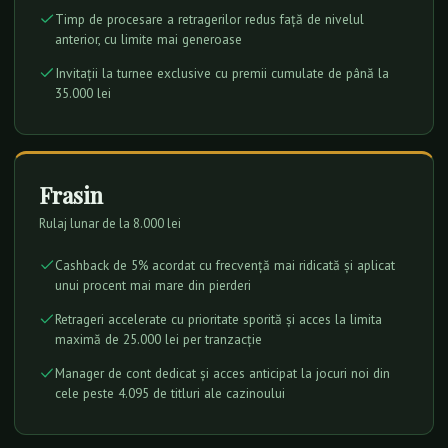
Timp de procesare a retragerilor redus față de nivelul
anterior, cu limite mai generoase
Invitații la turnee exclusive cu premii cumulate de până la
35.000 lei
Frasin
Rulaj lunar de la 8.000 lei
Cashback de 5% acordat cu frecvență mai ridicată și aplicat
unui procent mai mare din pierderi
Retrageri accelerate cu prioritate sporită și acces la limita
maximă de 25.000 lei per tranzacție
Manager de cont dedicat și acces anticipat la jocuri noi din
cele peste 4.095 de titluri ale cazinoului