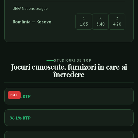
UEFA Nations League
1
X
2
România — Kosovo
1.85
3.40
4.20
STUDIOURI DE TOP
Jocuri cunoscute, furnizori în care ai
HACKSAW GAMING
încredere
Hand Of Anubis
EGT
HOT
96.4% RTP
20 Super Hot
PLAY'N GO
96.1% RTP
Ankh Of Anubis
PLAY'N GO