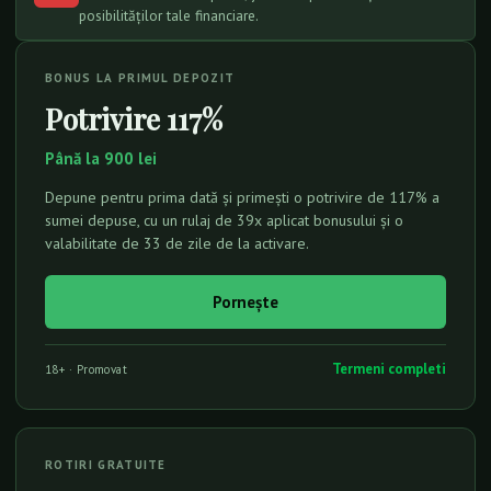
posibilităților tale financiare.
BONUS LA PRIMUL DEPOZIT
Potrivire 117%
Până la 900 lei
Depune pentru prima dată și primești o potrivire de 117% a
sumei depuse, cu un rulaj de 39x aplicat bonusului și o
valabilitate de 33 de zile de la activare.
Pornește
Termeni completi
18+ · Promovat
ROTIRI GRATUITE